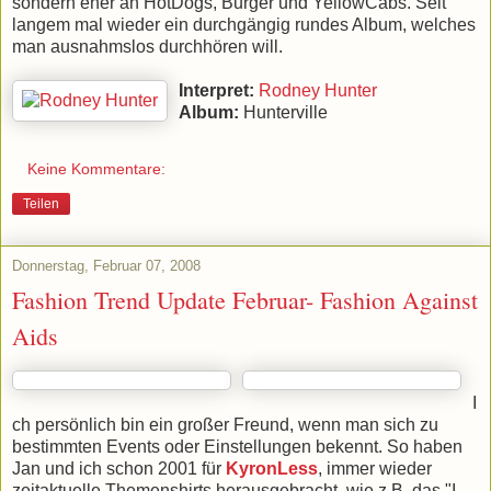
sondern eher an HotDogs, Burger und YellowCabs. Seit
langem mal wieder ein durchgängig rundes Album, welches
man ausnahmslos durchhören will.
Interpret:
Rodney Hunter
Album:
Hunterville
Keine Kommentare:
Teilen
Donnerstag, Februar 07, 2008
Fashion Trend Update Februar- Fashion Against
Aids
I
ch persönlich bin ein großer Freund, wenn man sich zu
bestimmten Events oder Einstellungen bekennt. So haben
Jan und ich schon 2001 für
KyronLess
, immer wieder
zeitaktuelle Themenshirts herausgebracht, wie z.B. das "I