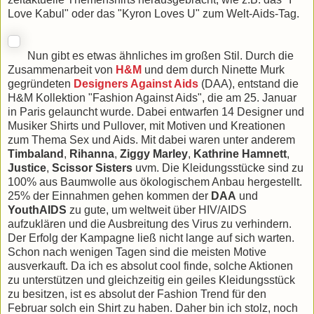
Love Kabul" oder das "Kyron Loves U" zum Welt-Aids-Tag.
Nun gibt es etwas ähnliches im großen Stil. Durch die
Zusammenarbeit von
H&M
und dem durch Ninette Murk
gegründeten
Designers Against Aids
(DAA), entstand die
H&M Kollektion "Fashion Against Aids", die am 25. Januar
in Paris gelauncht wurde. Dabei entwarfen 14 Designer und
Musiker Shirts und Pullover, mit Motiven und Kreationen
zum Thema Sex und Aids. Mit dabei waren unter anderem
Timbaland
,
Rihanna
,
Ziggy Marley
,
Kathrine Hamnett
,
Justice
,
Scissor Sisters
uvm. Die Kleidungsstücke sind zu
100% aus Baumwolle aus ökologischem Anbau hergestellt.
25% der Einnahmen gehen kommen der
DAA
und
YouthAIDS
zu gute, um weltweit über HIV/AIDS
aufzuklären und die Ausbreitung des Virus zu verhindern.
Der Erfolg der Kampagne ließ nicht lange auf sich warten.
Schon nach wenigen Tagen sind die meisten Motive
ausverkauft. Da ich es absolut cool finde, solche Aktionen
zu unterstützen und gleichzeitig ein geiles Kleidungsstück
zu besitzen, ist es absolut der Fashion Trend für den
Februar solch ein Shirt zu haben. Daher bin ich stolz, noch