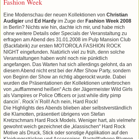
Fashion Week
Eine Modenschau der neuen Kollektionen von
Christian
Audigier
und
Ed Hardy
im Zuge der
Fashion Week 2008
in Berlin? Nichts wie hin, dachte ich mir, und habe mich
ohne weitere Details oder Specials der Veranstaltung zu
erfragen am Abend des 31.01.2008 im Pulp Mansion Club
(Backfabrik) zur ersten MOTOROLA FASHION ROCK
NIGHT eingefunden. Natürlich viel zu früh, denn solche
Veranstaltungen haben wohl noch nie pünktlich
angefangen. Das Warten hat sich allerdings gelohnt, da an
diesem Abend nicht erst bei der After Show Party, sondern
von Beginn der Show an richtig abgerockt wurde. Dabei
wurden die Präsentationen der Kollektionen unterbrochen
von „aufflammend heißen“ Acts der Jägermeister Wild Girls
als Vampires or Police Officers or just while dirty pimp
dancin´. Rock´n´Roll! Ach nein, Hard Rock!
Die Highlights des Abends blieben aber selbstverständlich
die Klamotten, präsentiert übrigens von Stefan
Kretzschmars Hard Rock Models. Weniger hart, als vielmehr
gewohnt weich gezeichnet die „klassischen“ Hard Rock
Motive als Druck, Stick oder sonstige Applikation auf den
Kleidungsstücken und Accessoires. Pastellfarbene Blumen-