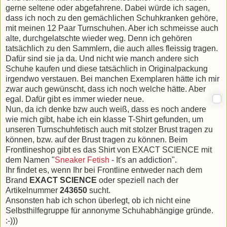
gerne seltene oder abgefahrene. Dabei würde ich sagen,
dass ich noch zu den gemächlichen Schuhkranken gehöre,
mit meinen 12 Paar Turnschuhen. Aber ich schmeisse auch
alte, durchgelatschte wieder weg. Denn ich gehören
tatsächlich zu den Sammlern, die auch alles fleissig tragen.
Dafür sind sie ja da. Und nicht wie manch andere sich
Schuhe kaufen und diese tatsächlich in Originalpackung
irgendwo verstauen. Bei manchen Exemplaren hätte ich mir
zwar auch gewünscht, dass ich noch welche hätte. Aber
egal. Dafür gibt es immer wieder neue.
Nun, da ich denke bzw auch weiß, dass es noch andere
wie mich gibt, habe ich ein klasse T-Shirt gefunden, um
unseren Turnschuhfetisch auch mit stolzer Brust tragen zu
können, bzw. auf der Brust tragen zu können. Beim
Frontlineshop gibt es das Shirt von EXACT SCIENCE mit
dem Namen "
Sneaker Fetish
- It's an addiction".
Ihr findet es, wenn Ihr bei Frontline entweder nach dem
Brand
EXACT SCIENCE
oder speziell nach der
Artikelnummer
243650
sucht.
Ansonsten hab ich schon überlegt, ob ich nicht eine
Selbsthilfegruppe für annonyme Schuhabhängige gründe.
:-)))