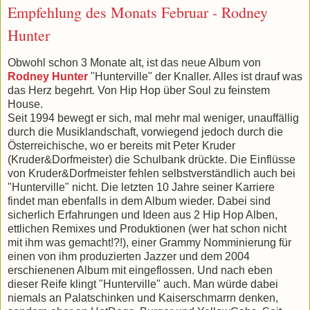
Empfehlung des Monats Februar - Rodney
Hunter
Obwohl schon 3 Monate alt, ist das neue Album von
Rodney Hunter
"Hunterville" der Knaller. Alles ist drauf was
das Herz begehrt. Von Hip Hop über Soul zu feinstem
House.
Seit 1994 bewegt er sich, mal mehr mal weniger, unauffällig
durch die Musiklandschaft, vorwiegend jedoch durch die
Österreichische, wo er bereits mit Peter Kruder
(Kruder&Dorfmeister) die Schulbank drückte. Die Einflüsse
von Kruder&Dorfmeister fehlen selbstverständlich auch bei
"Hunterville" nicht. Die letzten 10 Jahre seiner Karriere
findet man ebenfalls in dem Album wieder. Dabei sind
sicherlich Erfahrungen und Ideen aus 2 Hip Hop Alben,
ettlichen Remixes und Produktionen (wer hat schon nicht
mit ihm was gemacht!?!), einer Grammy Nomminierung für
einen von ihm produzierten Jazzer und dem 2004
erschienenen Album mit eingeflossen. Und nach eben
dieser Reife klingt "Hunterville" auch. Man würde dabei
niemals an Palatschinken und Kaiserschmarrn denken,