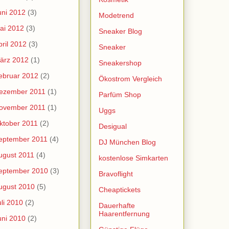
uni 2012
(3)
Modetrend
ai 2012
(3)
Sneaker Blog
pril 2012
(3)
Sneaker
ärz 2012
(1)
Sneakershop
ebruar 2012
(2)
Ökostrom Vergleich
ezember 2011
(1)
Parfüm Shop
ovember 2011
(1)
Uggs
ktober 2011
(2)
Desigual
eptember 2011
(4)
DJ München Blog
ugust 2011
(4)
kostenlose Simkarten
eptember 2010
(3)
Bravoflight
ugust 2010
(5)
Cheaptickets
uli 2010
(2)
Dauerhafte
Haarentfernung
uni 2010
(2)