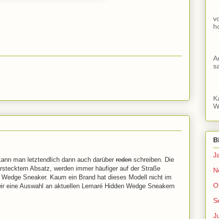
v
h
A
s
K
W
B
J
 kann man letztendlich dann auch darüber
reden
schreiben. Die
rstecktem Absatz, werden immer häufiger auf der Straße
N
 Wedge Sneaker. Kaum ein Brand hat dieses Modell nicht im
O
ir eine Auswahl an aktuellen Lemaré Hidden Wedge Sneakern
S
J