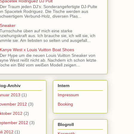
Spacetek Rodriguez DJ Pult
Der Traum jeden DJ's: Sonderangefertigte DJ-Pulte
on Spacetek Rodriguez. Die Tische werden aus
ochwertigem Verbund-Holz, diversen Plas...
Sneaker
Turnschuhe üben auf mich eine starke
nziehungskraft aus. Ich brauche sie, ich will sie, ich
ammle sie. Am liebsten so selten und ausgefall...
Kanye West x Louis Vuitton Boat Shoes
Der Hype um die neuen Louis Vuitton Sneaker von
ayne West reißt nicht ab. Nachdem ich schon letzte
oche ein Bild vom weißen Modell zeigen...
log-Archiv
Intern
anuar 2013
(1)
Impressum
ovember 2012
(3)
Booking
ktober 2012
(2)
eptember 2012
(3)
Blogroll
uli 2012
(1)
Kosmetik