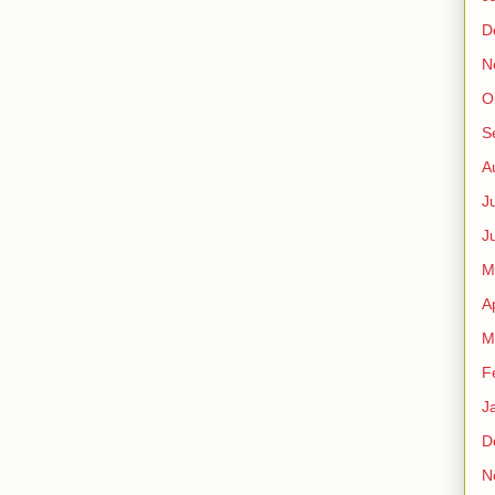
D
N
O
S
A
J
J
M
A
M
F
J
D
N