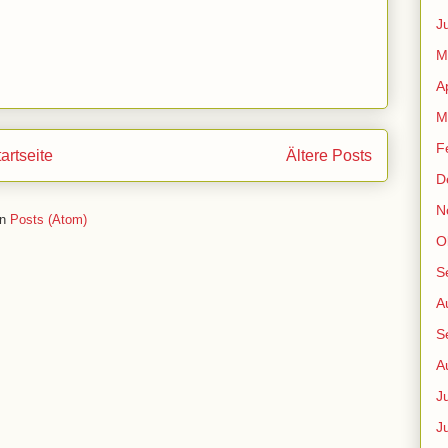
J
M
A
M
F
artseite
Ältere Posts
D
N
en
Posts (Atom)
O
S
A
S
A
J
J