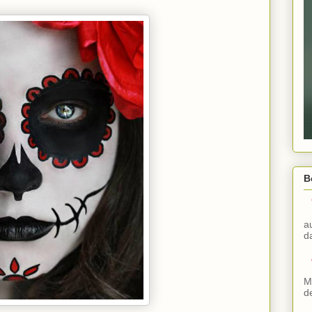
B
a
d
M
d