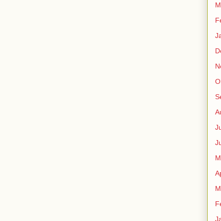
M
F
J
D
N
O
S
A
J
J
M
A
M
F
J